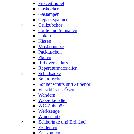
Freizeitmöbel
Gaskocher
Gaslampen
Gepäckspanner
Grillzubehör
Gurte und Schnallen
Haken
Kissen
Moskitonetze
Packtaschen
Planen
Reissverschluss
Reparaturmaterialien
Schlafsäcke
Solarduschen
Sonnenschutz und Zubehör
Verschlüsse - Ösen
Wandern
Wasserbehälter
WC-Zubehör
Werkzeuge
Windschutz
Zeltheringe und Erdnägel
Zeltleinen
Zeltstangen