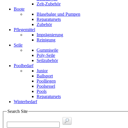
Zelt-Zubehör
Boote
Blasebalge und Pumpen
Reparatursets
Zubehör
Pflegemittel
Imprägnierung
Reinigung
Seile
Gummiseile
Poly-Seile
Seilzubehör
Poolbedarf
Junior
Ballsport
Poolliegen
Poolsessel
Pools
Reparatursets
Winterbedarf
Search Site