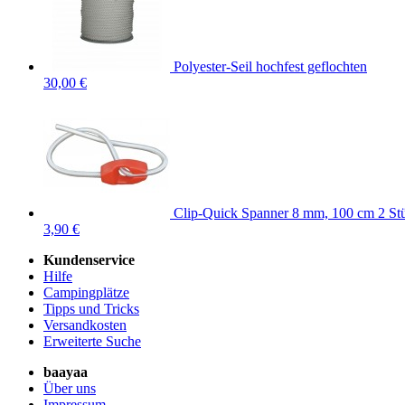
Polyester-Seil hochfest geflochten
30,00 €
Clip-Quick Spanner 8 mm, 100 cm 2 St
3,90 €
Kundenservice
Hilfe
Campingplätze
Tipps und Tricks
Versandkosten
Erweiterte Suche
baayaa
Über uns
Impressum