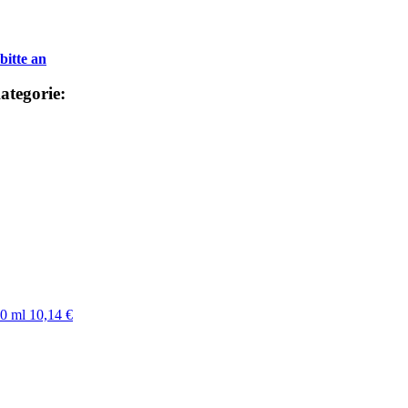
bitte an
ategorie:
00 ml
10,14 €