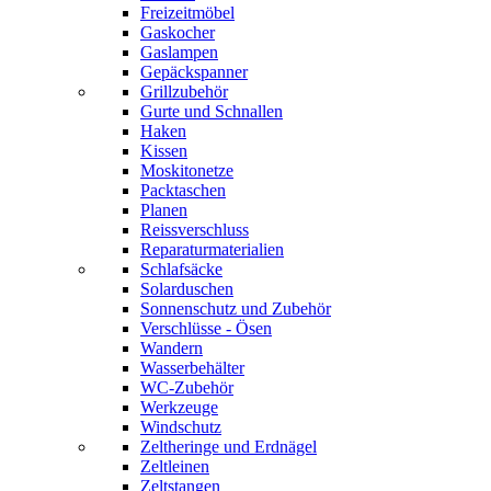
Freizeitmöbel
Gaskocher
Gaslampen
Gepäckspanner
Grillzubehör
Gurte und Schnallen
Haken
Kissen
Moskitonetze
Packtaschen
Planen
Reissverschluss
Reparaturmaterialien
Schlafsäcke
Solarduschen
Sonnenschutz und Zubehör
Verschlüsse - Ösen
Wandern
Wasserbehälter
WC-Zubehör
Werkzeuge
Windschutz
Zeltheringe und Erdnägel
Zeltleinen
Zeltstangen