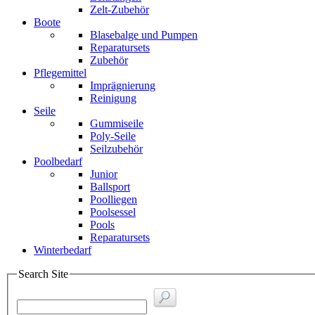
Zelt-Zubehör
Boote
Blasebalge und Pumpen
Reparatursets
Zubehör
Pflegemittel
Imprägnierung
Reinigung
Seile
Gummiseile
Poly-Seile
Seilzubehör
Poolbedarf
Junior
Ballsport
Poolliegen
Poolsessel
Pools
Reparatursets
Winterbedarf
Search Site