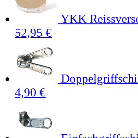
YKK Reissversc
52,95 €
Doppelgriffsch
4,90 €