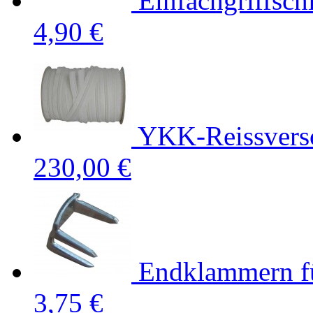
Einfachgriffsc
4,90 €
YKK-Reissversc
230,00 €
Endklammern f
3,75 €